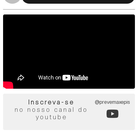
Inscreva-se
@prevemaxepis
no nosso canal do
youtube