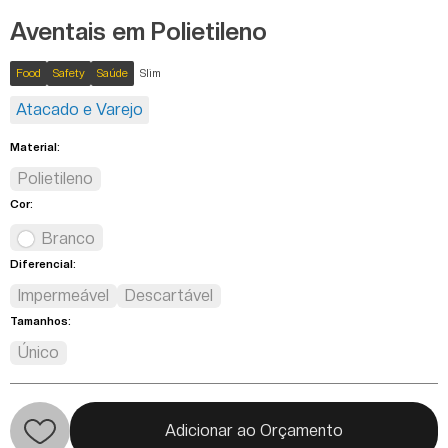
Aventais em Polietileno
Food
Safety
Saúde
Slim
Atacado e Varejo
Material:
Polietileno
Cor:
Branco
Diferencial:
Impermeável
Descartável
Tamanhos:
Único
Adicionar ao Orçamento