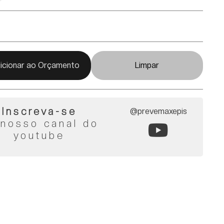
icionar ao Orçamento
Limpar
Inscreva-se
@prevemaxepis
 nosso canal do
youtube