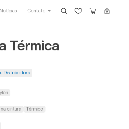
Busca
Favoritos
Orçamento
Login
Notícias
Contato
a Térmica
e Distribuidora
ylon
na cintura
Térmico