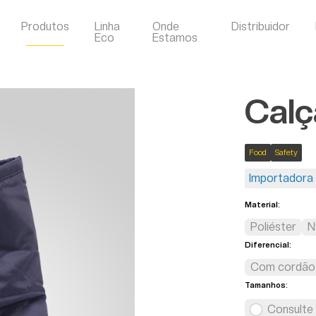
Produtos
Linha
Onde
Distribuidor
Eco
Estamos
Calç
Food
Safety
Importadora 
Material:
Poliéster
N
Diferencial:
Com cordão 
Tamanhos:
Consulte