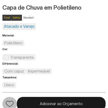
Capa de Chuva em Polietileno
Food
Safety
Standart
Atacado e Varejo
Material:
Polietileno
Cor:
Transparente
Diferencial:
Com capuz
Impermeável
Tamanhos:
Único
Adicionar ao Orçamento