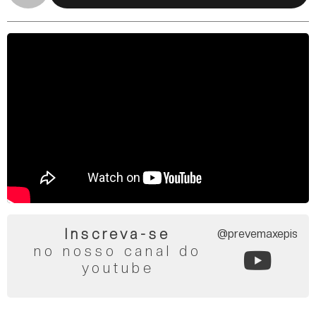
Inscreva-se
@prevemaxepis
no nosso canal do
youtube