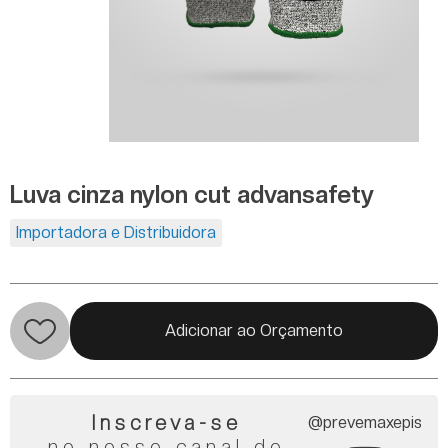
Luva cinza nylon cut advansafety
Importadora e Distribuidora
Adicionar ao Orçamento
Inscreva-se
@prevemaxepis
no nosso canal do