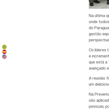
Na última 
onde todos 
do Paraguai
gestão exp
perspectiva
Os líderes 
e incremen
que está a
avançado e
A reunião 
um delicios
Na Prevemax
são aplica
pessoas, p