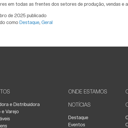
res em todas as frentes dos setores de produção, vendas e a
bro de 2025
publicado
ado como
Destaque
,
Geral
TOS
ONDE ESTAMOS
ora e Distribuidora
NOTÍCIAS
 e Varejo
Destaque
C
áveis
Eventos
O
ens