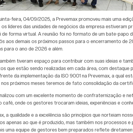
quinta-feira, 04/09/2025, a Prevemax promoveu mais uma ediç
os líderes das unidades de negócios da empresa estiveram prese
 de forma virtual. A reunião foi no formato de um bate-papo d
ôs aos demais os próximos passos para o encerramento de 
s para o ano de 2026 e além.
também tiveram espaço para contribuir com suas ideias e tam
tos que estão sendo realizadas em cada área, com destaque p
 frente da implementação da ISO 9001 na Prevemax, a qual e
 nos próximos meses teremos de fato consolidação da certif
finalizou com um excelente momento de confraternização e n
o café, onde os gestores trocaram ideias, experiências e con
, a qualidade e a excelência são princípios que norteiam noss
dos apenas ao que é produzido, mas também nos processos e p
ois uma equipe de gestores bem preparados reflete diretamen