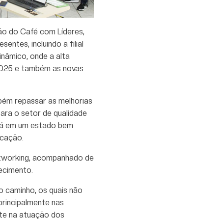
ão do Café com Líderes,
ntes, incluindo a filial
inâmico, onde a alta
2025 e também as novas
bém repassar as melhorias
ara o setor de qualidade
stá em um estado bem
icação.
etworking, acompanhado de
hecimento.
o caminho, os quais não
rincipalmente nas
te na atuação dos