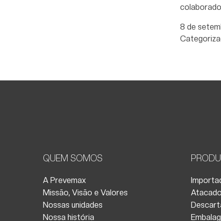
colaborado
8 de setem
Categoriz
QUEM SOMOS
PRODU
A Prevemax
Importad
Missão, Visão e Valores
Atacado
Nossas unidades
Descart
Nossa história
Embalag