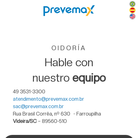
OIDORÍA
Hable con
nuestro
equipo
49 3531-3300
atendimento@prevemax.com.br
sac@prevemax.com.br
Rua Brasil Corrêa, nº 630 - Farroupilha
Videira/SC
– 89560-510