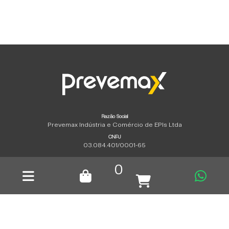
Razão Social
Prevemax Indústria e Comércio de EPIs Ltda
CNPJ
03.084.401/0001-65
Copyright © 2026 | Todos los derechos reservados.
0
Política de Privacidad
|
tempero propaganda