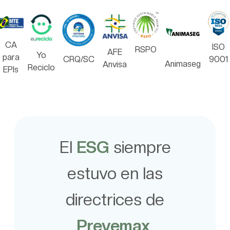
CA
ISO
RSPO
AFE
Yo
para
CRQ/SC
9001
Animaseg
Anvisa
Reciclo
EPIs
El
ESG
siempre
estuvo en las
directrices de
Prevemax
,