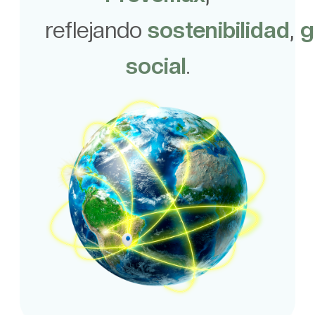
reflejando
sostenibilidad
,
g
social
.