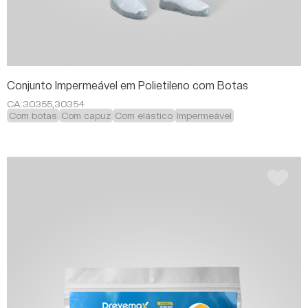
Conjunto Impermeável em Polietileno com Botas
CA:
30355,30354
Com botas
Com capuz
Com elástico
Impermeável