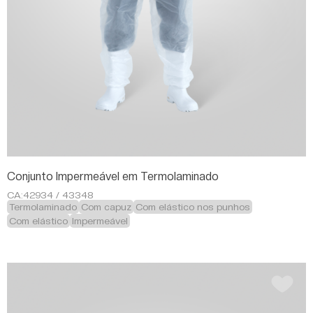
Conjunto Impermeável em Termolaminado
CA:
42934 / 43348
Termolaminado
Com capuz
Com elástico nos punhos
Com elástico
Impermeável