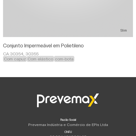
Slim
Conjunto Impermeável em Polietileno
CA:
30354, 30355
Com capuz
Com elástico
com-bota
Razão Social
Prevemax Indústria e Comércio de EPIs Ltda
CNPJ