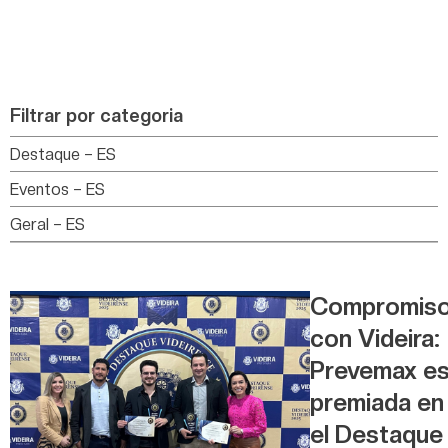
Filtrar por categoria
Destaque – ES
Eventos – ES
Geral – ES
Compromis
con Videira:
Prevemax e
premiada en
el Destaque