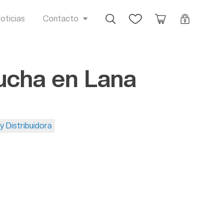
Busca
Favoritos
Orçamento
Login
oticias
Contacto
cha en Lana
y Distribuidora