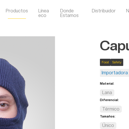
Productos
Línea
Donde
Distribuidor
N
eco
Estamos
Capu
Food
Safety
Importadora 
Material:
Lana
Diferencial:
Térmico
Tamaños:
Único