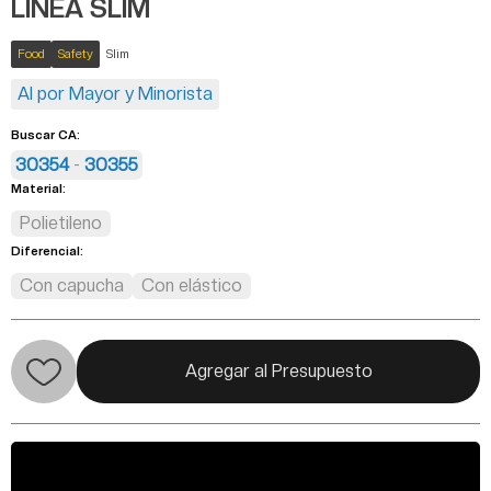
LÍNEA SLIM
Food
Safety
Slim
Al por Mayor y Minorista
Buscar CA:
30354
-
30355
Material:
Polietileno
Diferencial:
Con capucha
Con elástico
Agregar al Presupuesto