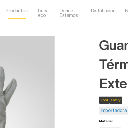
Productos
Línea
Donde
Distribuidor
N
eco
Estamos
Guan
Térm
Exte
Food
Safety
Importadora 
Material: