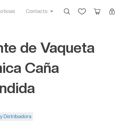
Busca
Favoritos
Orçamento
Login
oticias
Contacto
te de Vaqueta
ica Caña
ndida
y Distribuidora