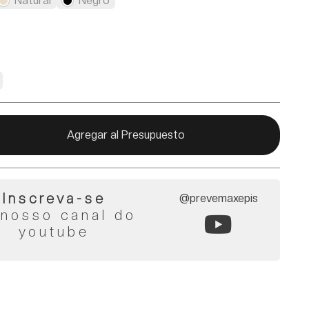
Natural
Negro
Agregar al Presupuesto
Inscreva-se
@prevemaxepis
 nosso canal do
youtube