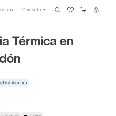
Busca
Favoritos
Orçamento
Login
oticias
Contacto
a Térmica en
odón
y Distribuidora