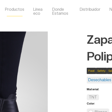
Productos
Línea
Donde
Distribuidor
N
eco
Estamos
Zapa
Poli
Food
Safety
Sa
Desechables
Material:
TNT
Color: