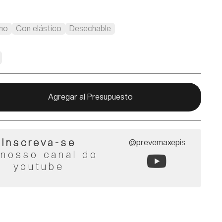
no
Con elástico
Desechable
Agregar al Presupuesto
Inscreva-se
@prevemaxepis
 nosso canal do
youtube