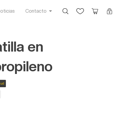
Busca
Favoritos
Orçamento
Login
oticias
Contacto
tilla en
propileno
lud