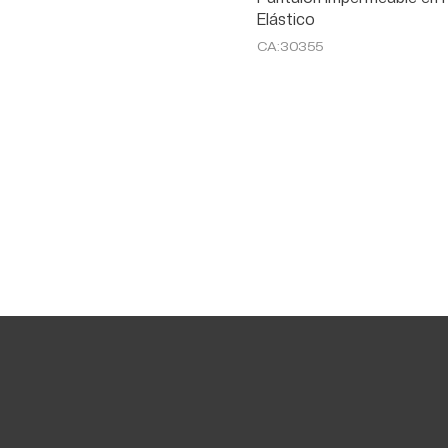
Elástico
CA:
30355