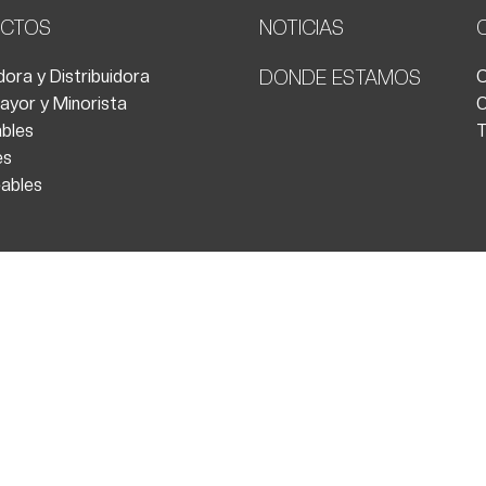
CTOS
NOTICIAS
ora y Distribuidora
DONDE ESTAMOS
C
ayor y Minorista
O
bles
T
es
ables
Copyright © 2026 | Todos los derechos
reservados.