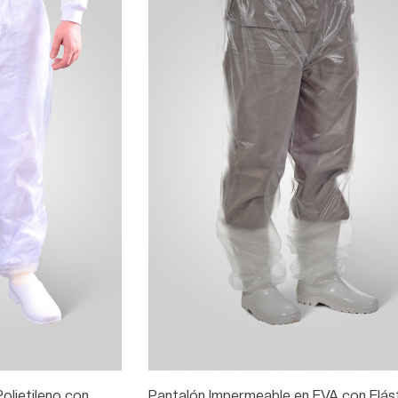
olietileno con
Pantalón Impermeable en EVA con Elás