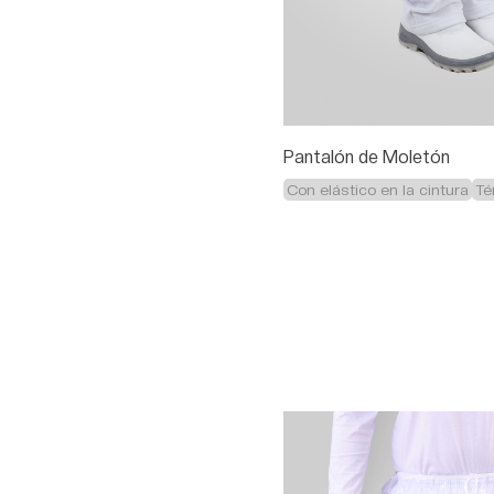
Pantalón de Moletón
Con elástico en la cintura
Té