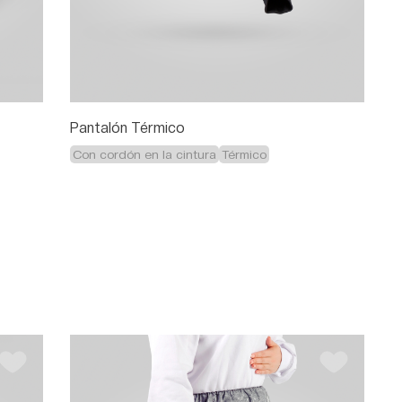
Pantalón Térmico
Con cordón en la cintura
Térmico