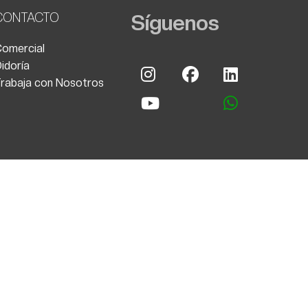
CONTACTO
Síguenos
omercial
idoría
Instagram
Facebook
Linkedin
rabaja con Nosotros
Youtube
whatsapp
Política de Privacidad
|
tempero propaganda